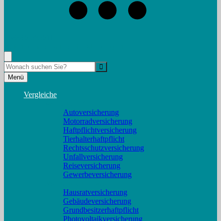
+04446-989611
Rufen Sie mich an, ich berate Sie gerne!
Suche
Menü
Vergleiche
Sach und KFZ
Autoversicherung
Motorradversicherung
Haftpflichtversicherung
Tierhalterhaftpflicht
Rechtsschutzversicherung
Unfallversicherung
Reiseversicherung
Gewerbeversicherung
Wohnung und Haus
Hausratversicherung
Gebäudeversicherung
Grundbesitzerhaftpflicht
Photovoltaikversicherung