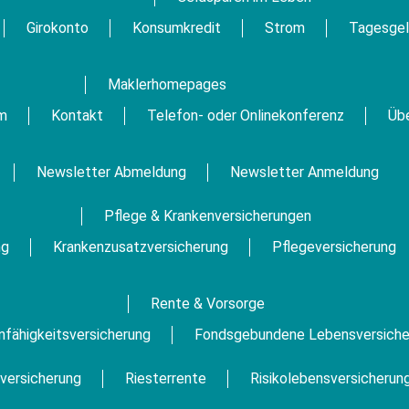
Girokonto
Konsumkredit
Strom
Tagesge
Maklerhomepages
m
Kontakt
Telefon- oder Onlinekonferenz
Üb
Newsletter Abmeldung
Newsletter Anmeldung
Pflege & Krankenversicherungen
ng
Krankenzusatzversicherung
Pflegeversicherung
Rente & Vorsorge
unfähigkeitsversicherung
Fondsgebundene Lebensversiche
versicherung
Riesterrente
Risikolebensversicherun