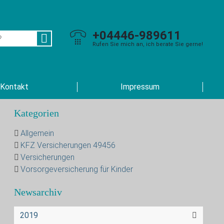
+04446-989611
Rufen Sie mich an, ich berate Sie gerne!
Kontakt
Impressum
Kategorien
Allgemein
KFZ Versicherungen 49456
Versicherungen
Vorsorgeversicherung für Kinder
Newsarchiv
2019