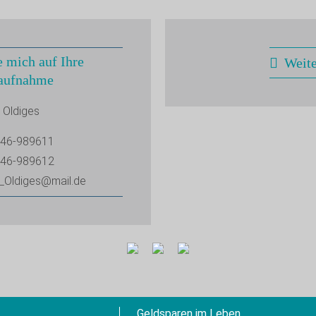
e mich auf Ihre
Weit
aufnahme
 Oldiges
46-989611
46-989612
_Oldiges@mail.de
Geldsparen im Leben