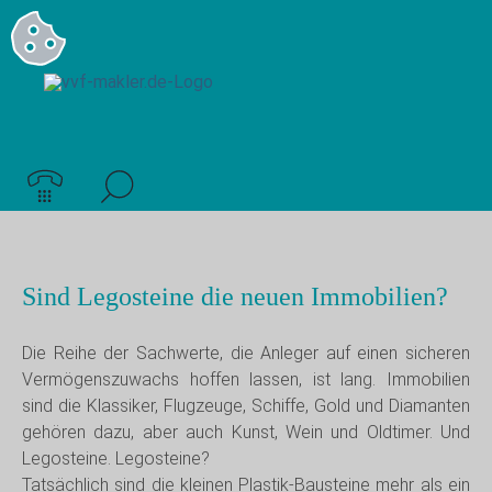
Sind Legosteine die neuen Immobilien?
Die Reihe der Sachwerte, die Anleger auf einen sicheren
Vermögenszuwachs hoffen lassen, ist lang. Immobilien
sind die Klassiker, Flugzeuge, Schiffe, Gold und Diamanten
gehören dazu, aber auch Kunst, Wein und Oldtimer. Und
Legosteine. Legosteine?
Tatsächlich sind die kleinen Plastik-Bausteine mehr als ein