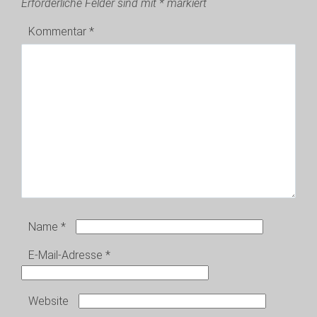
Erforderliche Felder sind mit
*
markiert
Kommentar
*
Name
*
E-Mail-Adresse
*
Website